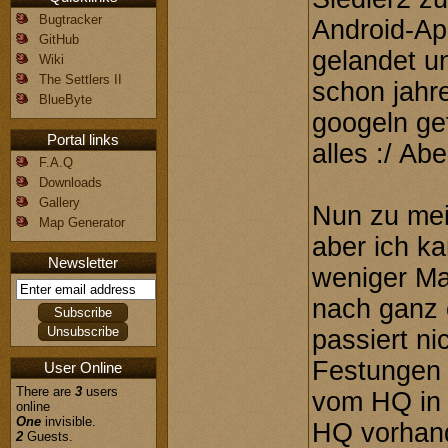
Bugtracker
Android-Ap
GitHub
gelandet u
Wiki
The Settlers II
schon jahre
BlueByte
googeln ge
Portal links
alles :/ Abe
F.A.Q
Downloads
Gallery
Nun zu mein
Map Generator
aber ich ka
Newsletter
weniger Ma
nach ganz 
passiert n
Festungen 
User Online
There are
3
users
vom HQ in 
online
One
invisible.
HQ vorhand
2
Guests.