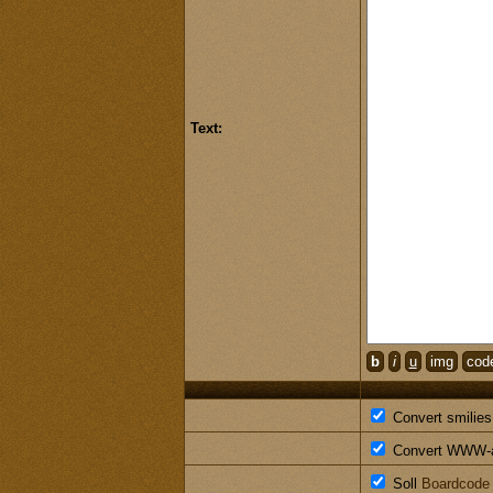
Text:
b
i
u
img
cod
Convert smilies l
Convert WWW-add
Soll
Boardcode