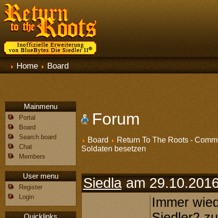
Home
Board
Mainmenu
Forum
Portal
Board
Search board
Board
Return To The Roots - Com
Chat
Soldaten besetzen
Members
User menu
Siedla
am 29.10.2016
Register
Login
Immer wied
Siedler2 z
Quicklinks