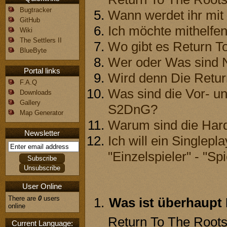
Bugtracker
Wann werdet ihr mit
GitHub
Ich möchte mithelfen
Wiki
The Settlers II
Wo gibt es Return 
BlueByte
Wer oder Was sind N
Portal links
Wird denn Die Retur
F.A.Q
Was sind die Vor- u
Downloads
Gallery
S2DnG?
Map Generator
Warum sind die Har
Newsletter
Ich will ein Singlepl
"Einzelspieler" - "Spi
User Online
There are
0
users
Was ist überhaupt
online
Return To The Roots 
Current Language: