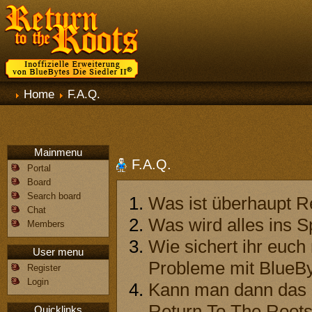
Home
F.A.Q.
Mainmenu
F.A.Q.
Portal
Board
Search board
Was ist überhaupt R
Chat
Was wird alles ins Sp
Members
Wie sichert ihr euch 
User menu
Probleme mit BlueB
Register
Login
Kann man dann das Or
Return To The Roots
Quicklinks